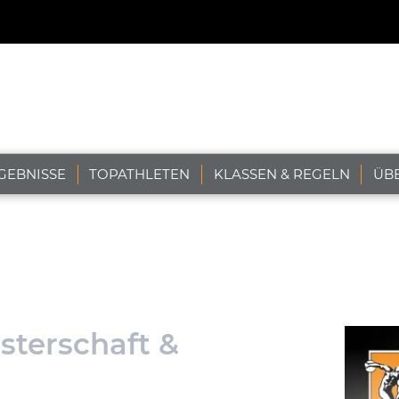
GEBNISSE
TOPATHLETEN
KLASSEN & REGELN
ÜB
sterschaft &