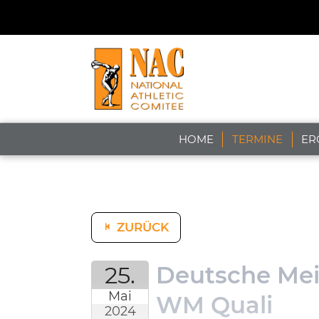
HOME
TERMINE
ER
ZURÜCK
25.
Deutsche Mei
Mai
WM Quali
2024