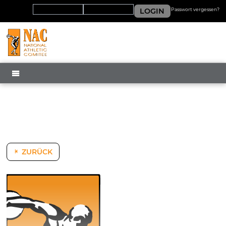
LOGIN
Passwort vergessen?
MENÜ
ZURÜCK