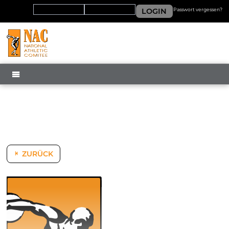
LOGIN
Passwort vergessen?
MENÜ
ZURÜCK