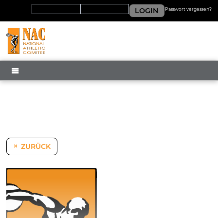
LOGIN
Passwort vergessen?
MENÜ
ZURÜCK