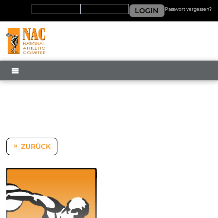
LOGIN
Passwort vergessen?
MENÜ
ZURÜCK