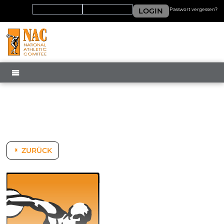
LOGIN
Passwort vergessen?
MENÜ
ZURÜCK