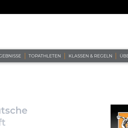
GEBNISSE
TOPATHLETEN
KLASSEN & REGELN
ÜB
utsche
ft