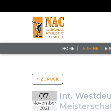
HOME
TERMINE
ER
ZURÜCK
07.
Int. Westde
November
Meisterscha
2021