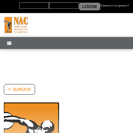
LOGIN
Passwort vergessen?
MENÜ
ZURÜCK