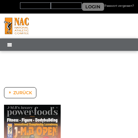
LOGIN
Passwort vergessen?
MENÜ
ZURÜCK