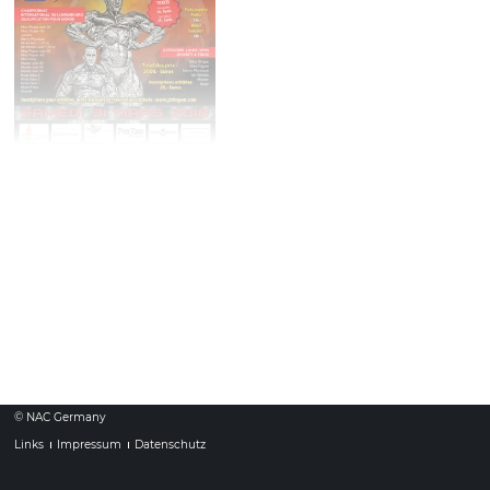
J-M.B Open
31.
März
2018
Ort: Centre Sportiv, Avene du Parc des Sports, 6470
Samstag
Oberkorn, Luxemburg
Beginn: 14:00
© NAC Germany
Links
Impressum
Datenschutz