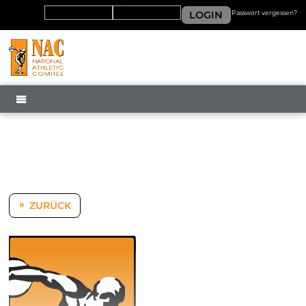
LOGIN
Passwort vergessen?
MENÜ
ZURÜCK