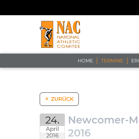
HOME
TERMINE
ER
ZURÜCK
24.
Newcomer-Me
April
2016
2016