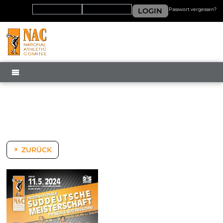
LOGIN
Passwort vergessen?
MENÜ
ZURÜCK