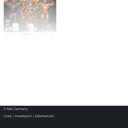
Süddeutsche
11.
Mai
Meisterschaft
2024
Samstag
Ort: Prisma, Marktplatz 22, 71691 Freiberg am Neckar
Beginn: 15:00
© NAC Germany
Links
Impressum
Datenschutz