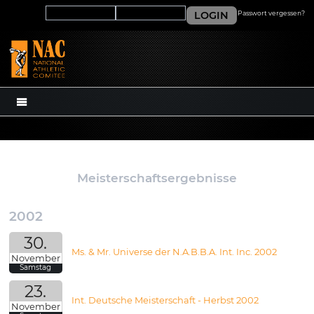
LOGIN
Passwort vergessen?
MENÜ
Meisterschaftsergebnisse
2002
30.
Ms. & Mr. Universe der N.A.B.B.A. Int. Inc. 2002
November
Samstag
23.
Int. Deutsche Meisterschaft - Herbst 2002
November