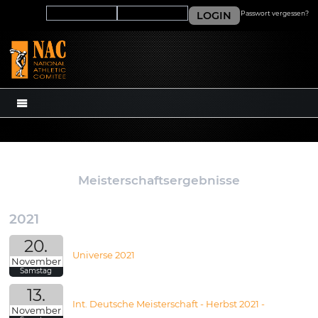
LOGIN
Passwort vergessen?
MENÜ
Meisterschaftsergebnisse
2021
20.
Universe 2021
November
Samstag
13.
Int. Deutsche Meisterschaft - Herbst 2021 -
November