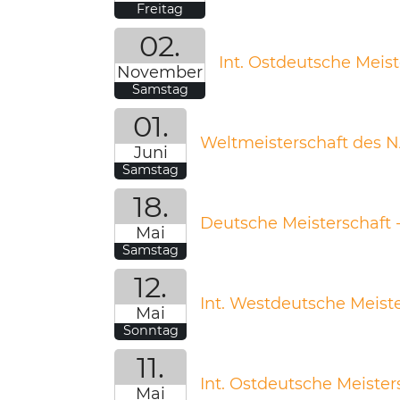
Freitag
02.
Int. Ostdeutsche Meist
November
Samstag
01.
Weltmeisterschaft des N
Juni
Samstag
18.
Deutsche Meisterschaft -
Mai
Samstag
12.
Int. Westdeutsche Meiste
Mai
Sonntag
11.
Int. Ostdeutsche Meister
Mai