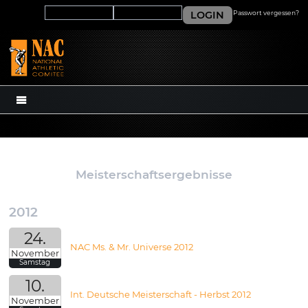
LOGIN
Passwort vergessen?
MENÜ
Meisterschaftsergebnisse
2012
24.
NAC Ms. & Mr. Universe 2012
November
Samstag
10.
Int. Deutsche Meisterschaft - Herbst 2012
November